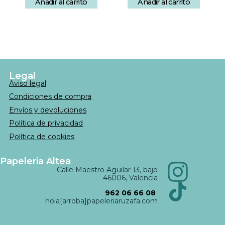
Añadir al carrito
Añadir al carrito
Legal
Aviso legal
Condiciones de compra
Envíos y devoluciones
Política de privacidad
Política de cookies
Papeleria Altea
Calle Maestro Aguilar 13, bajo
46006, Valencia
962 06 66 08
hola[arroba]papeleriaruzafa.com