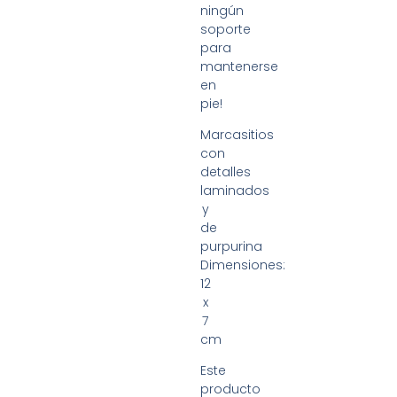
ningún
soporte
para
mantenerse
en
pie!
Marcasitios
con
detalles
laminados
y
de
purpurina
Dimensiones:
12
x
7
cm
Este
producto