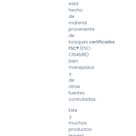
está
hecho
de
material
proveniente
de
bosques
certificados
FSC®
(FSC-
C154586)
bien
manejados
y
de
otras
fuentes
controladas.
Este
y
muchos
productos
legami