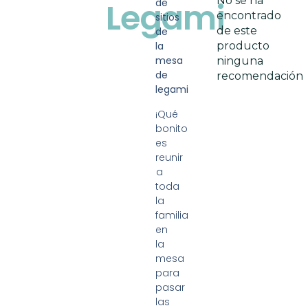
No se ha
Legami
de
encontrado
sitios
de este
de
la
producto
mesa
ninguna
de
recomendación
legami
¡Qué
bonito
es
reunir
a
toda
la
familia
en
la
mesa
para
pasar
las