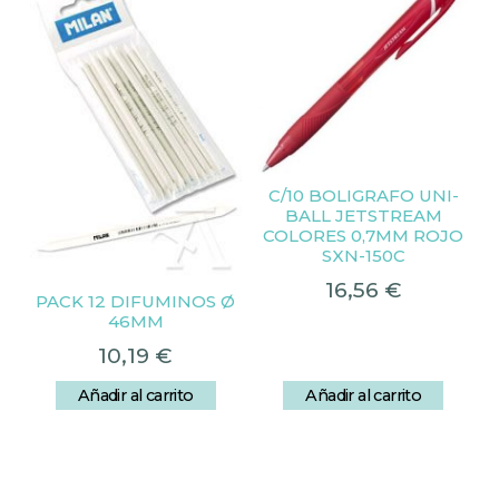
C/10 BOLIGRAFO UNI-
BALL JETSTREAM
COLORES 0,7MM ROJO
SXN-150C
16,56
€
PACK 12 DIFUMINOS Ø
46MM
10,19
€
Añadir al carrito
Añadir al carrito