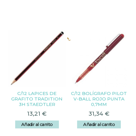
Productos relacionados
C/12 LAPICES DE
C/12 BOLÍGRAFO PILOT
GRAFITO TRADITION
V-BALL ROJO PUNTA
3H STAEDTLER
0,7MM
13,21
€
31,34
€
Añadir al carrito
Añadir al carrito