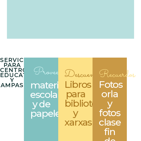
SERVICIOS
PARA
Proveedores
CENTROS
Descuentos
Recuerdos
EDUCATIVOS
Y
Libros
Fotos
material
AMPAS
para
orla
escolar
bibliotecas
y
y de
y
fotos
papeleria
xarxas
clase
fin