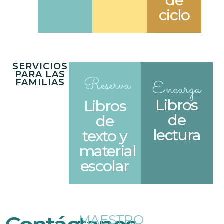
de
ciclo
SERVICIOS
PARA LAS
Reserva
FAMILIAS
Encarga
Libros
Libros
de
de
lectura
texto y
material
escolar
MAESTRO