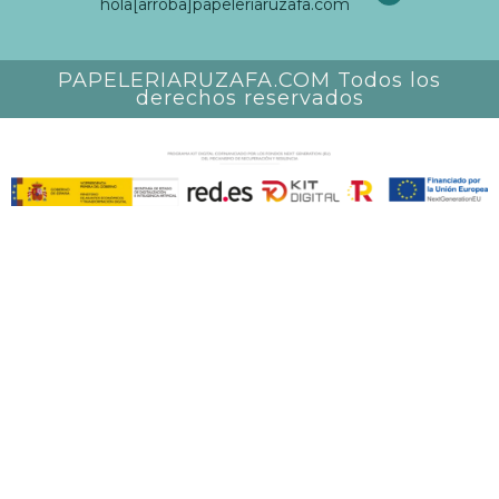
hola[arroba]papeleriaruzafa.com
PAPELERIARUZAFA.COM Todos los
derechos reservados