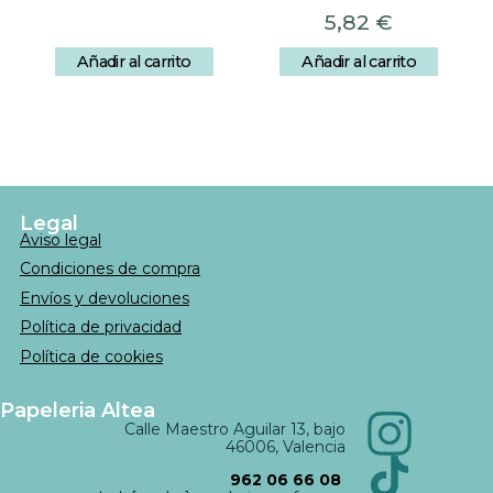
5,82
€
Añadir al carrito
Añadir al carrito
Legal
Aviso legal
Condiciones de compra
Envíos y devoluciones
Política de privacidad
Política de cookies
Papeleria Altea
Calle Maestro Aguilar 13, bajo
46006, Valencia
962 06 66 08