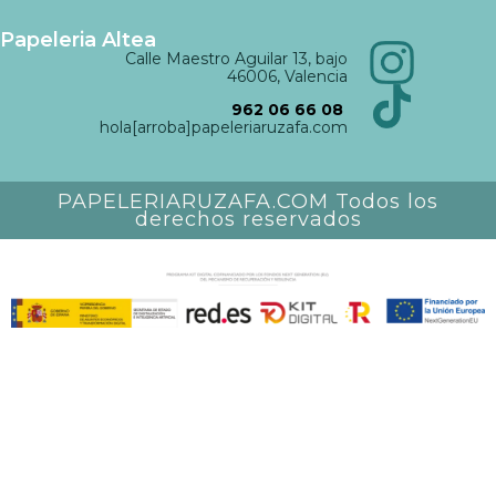
Papeleria Altea
Calle Maestro Aguilar 13, bajo
46006, Valencia
962 06 66 08
hola[arroba]papeleriaruzafa.com
PAPELERIARUZAFA.COM Todos los
derechos reservados