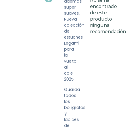
No se ha
además
encontrado
super
de este
suaves.
Nueva
producto
colección
ninguna
de
recomendación
estuches
Legami
para
la
vuelta
al
cole
2025
Guarda
todos
los
bolígrafos
y
lápices
de