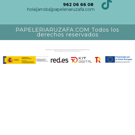
962 06 66 08
hola[arroba]papeleriaruzafa.com
PAPELERIARUZAFA.COM Todos los
derechos reservados