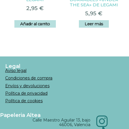
THE SEA» DE LEGAMI
2,95
€
5,95
€
Añadir al carrito
Leer más
Legal
Aviso legal
Condiciones de compra
Envíos y devoluciones
Política de privacidad
Política de cookies
Papeleria Altea
Calle Maestro Aguilar 13, bajo
46006, Valencia