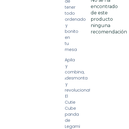
No se ha
de
encontrado
tener
de este
todo
ordenado
producto
y
ninguna
bonito
recomendación
en
tu
mesa
Apila
y
combina,
¡desmonta
y
revoluciona!
El
Cutie
Cube
panda
de
Legami