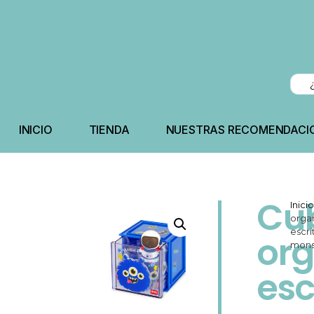
INICIO
TIENDA
NUESTRAS RECOMENDACI
Cu
Inici
orga
escri
org
mons
esc