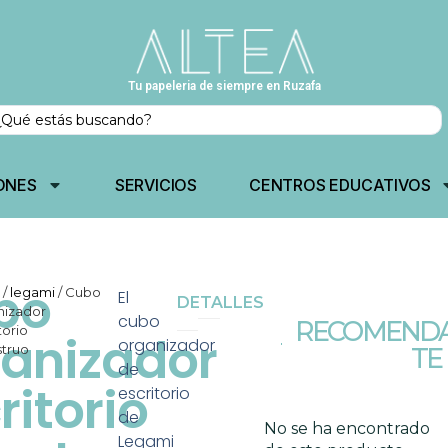
Tu papeleria de siempre en Ruzafa
ONES
SERVICIOS
CENTROS EDUCATIVOS
bo
o
/
legami
/ Cubo
El
DETALLES
nizador
cubo
RECOMENDA
torio
anizador
organizador
truo
TE
de
ritorio
escritorio
de
No se ha encontrado
Legami