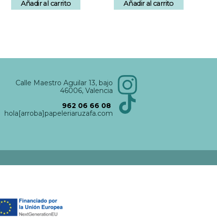
Añadir al carrito
Añadir al carrito
Calle Maestro Aguilar 13, bajo
46006, Valencia
962 06 66 08
hola[arroba]papeleriaruzafa.com