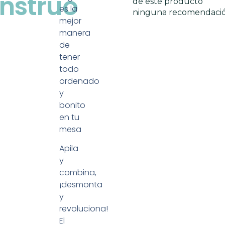
nstruo
de este producto
es la
ninguna recomendaci
mejor
manera
de
tener
todo
ordenado
y
bonito
en tu
mesa
Apila
y
combina,
¡desmonta
y
revoluciona!
El