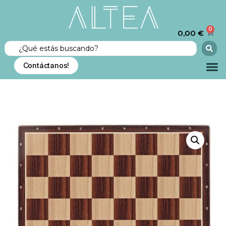
0
0,00
€
Contáctanos!