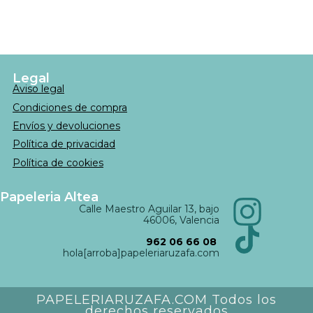
Legal
Aviso legal
Condiciones de compra
Envíos y devoluciones
Política de privacidad
Política de cookies
Papeleria Altea
Calle Maestro Aguilar 13, bajo
46006, Valencia
962 06 66 08
hola[arroba]papeleriaruzafa.com
PAPELERIARUZAFA.COM Todos los
derechos reservados