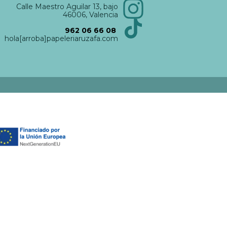
Calle Maestro Aguilar 13, bajo
46006, Valencia
962 06 66 08
hola[arroba]papeleriaruzafa.com