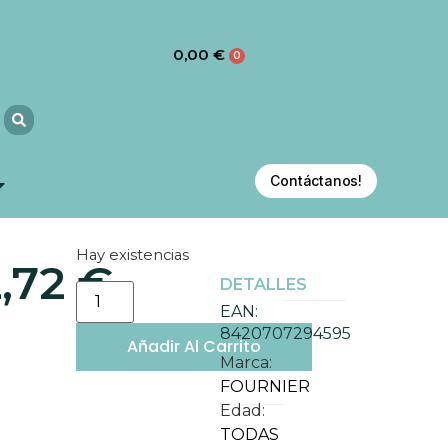
0,00
€
0
Contáctanos!
Hay existencias
2,72
€
DETALLES
EAN:
8420707294595
Añadir Al Carrito
Marca:
FOURNIER
Edad:
TODAS