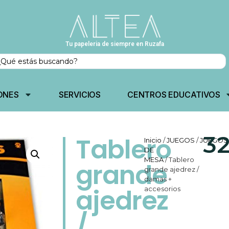
Tu papeleria de siempre en Ruzafa
ONES
SERVICIOS
CENTROS EDUCATIVOS
3
Tablero
Inicio
/
JUEGOS
/
JUEGOS
DE
MESA
/ Tablero
grande
grande ajedrez /
damas +
ajedrez
accesorios
/