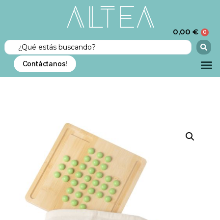
0,00
€
0
Contáctanos!