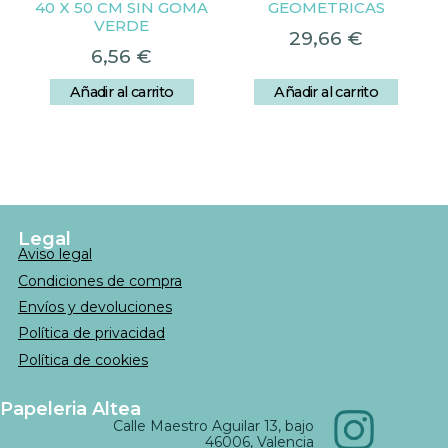
40 X 50 CM SIN GOMA
GEOMETRICAS
VERDE
29,66
€
6,56
€
Añadir al carrito
Añadir al carrito
Legal
Aviso legal
Condiciones de compra
Envíos y devoluciones
Política de privacidad
Política de cookies
Papeleria Altea
Calle Maestro Aguilar 13, bajo
46006, Valencia