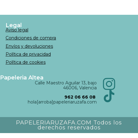
Legal
Aviso legal
Condiciones de compra
Envíos y devoluciones
Política de privacidad
Política de cookies
Papeleria Altea
Calle Maestro Aguilar 13, bajo
46006, Valencia
962 06 66 08
hola[arroba]papeleriaruzafa.com
PAPELERIARUZAFA.COM Todos los
derechos reservados