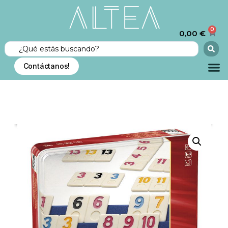
0
0,00
€
Contáctanos!