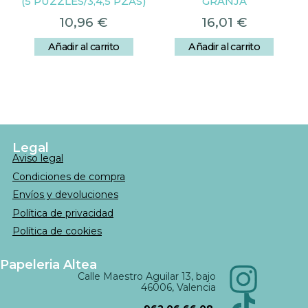
(5 PUZZLES/3,4,5 PZAS)
GRANJA
10,96
€
16,01
€
Añadir al carrito
Añadir al carrito
Legal
Aviso legal
Condiciones de compra
Envíos y devoluciones
Política de privacidad
Política de cookies
Papeleria Altea
Calle Maestro Aguilar 13, bajo
46006, Valencia