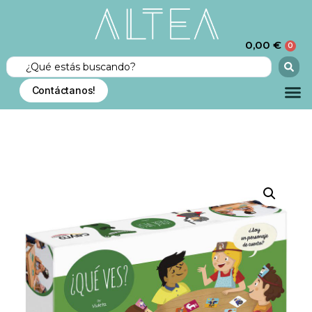
0,00
€
0
Contáctanos!