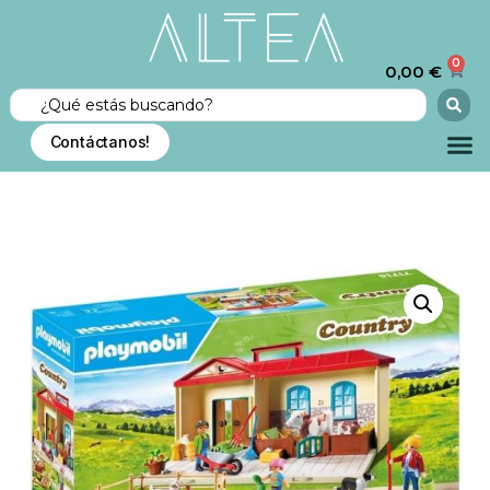
0
0,00
€
Contáctanos!