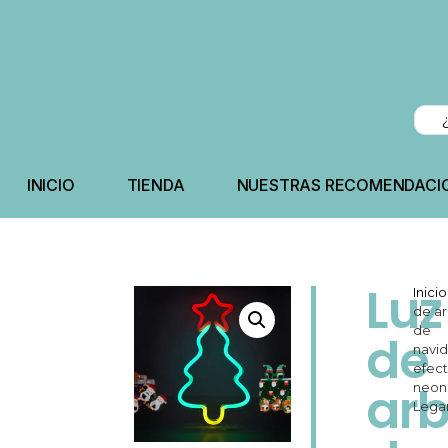
INICIO
TIENDA
NUESTRAS RECOMENDACI
Luz
Inicio
de ar
de
de
navi
efec
arb
neon
Lega