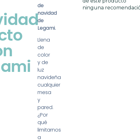
de este producto
de
ninguna recomendaci
vidad
navidad
de
cto
Legami.
Llena
on
de
color
gami
y de
luz
navideña
cualquier
mesa
y
pared.
¿Por
qué
limitarnos
a