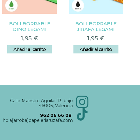
BOLI BORRABLE
BOLI BORRABLE
DINO LEGAMI
JIRAFA LEGAMI
1,95
€
1,95
€
Añadir al carrito
Añadir al carrito
Calle Maestro Aguilar 13, bajo
46006, Valencia
962 06 66 08
hola[arroba]papeleriaruzafa.com