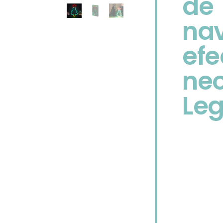
de
na
efe
ne
Le