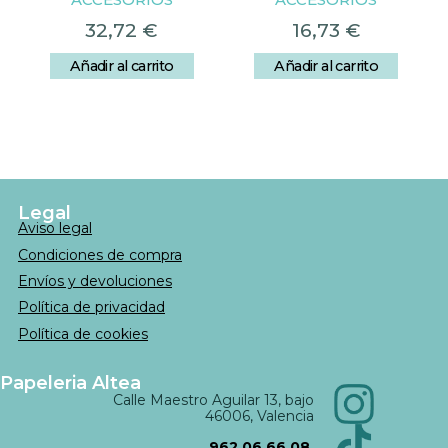
32,72
€
16,73
€
Añadir al carrito
Añadir al carrito
Legal
Aviso legal
Condiciones de compra
Envíos y devoluciones
Política de privacidad
Política de cookies
Papeleria Altea
Calle Maestro Aguilar 13, bajo
46006, Valencia
962 06 66 08