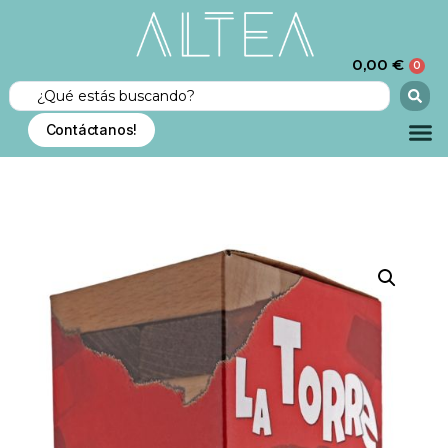
0,00
€
0
Contáctanos!