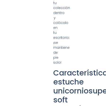
tu
colección
dentro
y
colócalo
en
tu
escritorio:
¡se
mantiene
de
pie
solo!
Característic
estuche
unicorniosup
soft