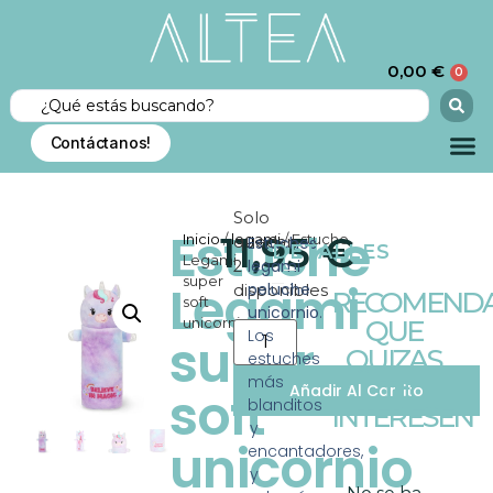
0,00
€
0
Contáctanos!
Solo
Estuche
11,95
€
Inicio
/
legami
/ Estuche
quedan
Estuches
DETALLES
Legami
legami
2
super
Legami
peluche
disponibles
RECOMENDA
soft
unicornio
.
unicornio
QUE
Los
super
QUIZAS
estuches
más
TE
Añadir Al Carrito
soft
blanditos
INTERESEN
y
unicornio
encantadores,
y