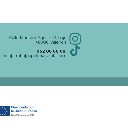
Calle Maestro Aguilar 13, bajo
46006, Valencia
962 06 66 08
hola[arroba]papeleriaruzafa.com