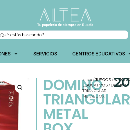
Tu papeleria de siempre en Ruzafa
ONES
SERVICIOS
CENTROS EDUCATIVOS
20
DOMINO
Inicio
/
JUEGOS
/
JUEGOS
EDUCATIVOS
/ DOMINO
TRIANGULAR
TRIANGULA
METAL BOX
METAL
BOX