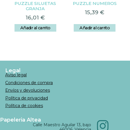
PUZZLE SILUETAS
PUZZLE NUMEROS
GRANJA
15,39
€
16,01
€
Añadir al carrito
Añadir al carrito
Legal
Aviso legal
Condiciones de compra
Envíos y devoluciones
Política de privacidad
Política de cookies
Papeleria Altea
Calle Maestro Aguilar 13, bajo
46006, Valencia