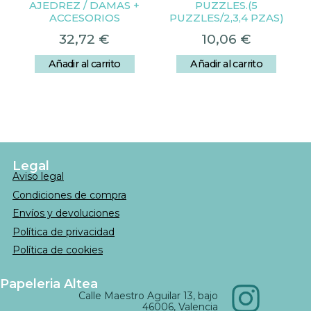
AJEDREZ / DAMAS +
PUZZLES.(5
ACCESORIOS
PUZZLES/2,3,4 PZAS)
32,72
€
10,06
€
Añadir al carrito
Añadir al carrito
Legal
Aviso legal
Condiciones de compra
Envíos y devoluciones
Política de privacidad
Política de cookies
Papeleria Altea
Calle Maestro Aguilar 13, bajo
46006, Valencia