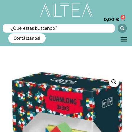
0
0,00
€
Contáctanos!