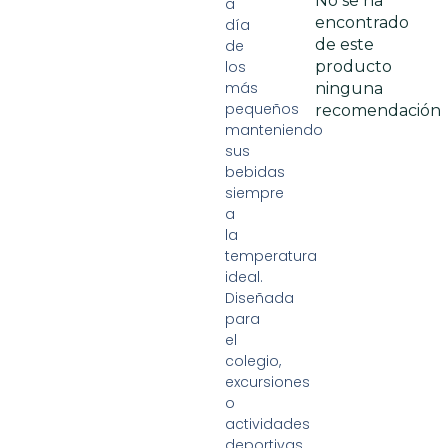
No se ha
a
encontrado
día
de este
de
los
producto
más
ninguna
pequeños
recomendación
manteniendo
sus
bebidas
siempre
a
la
temperatura
ideal.
Diseñada
para
el
colegio,
excursiones
o
actividades
deportivas,