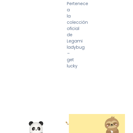
Pertenece
a
la
colección
oficial
de
Legami
ladybug
–
get
lucky
Productos relacionados