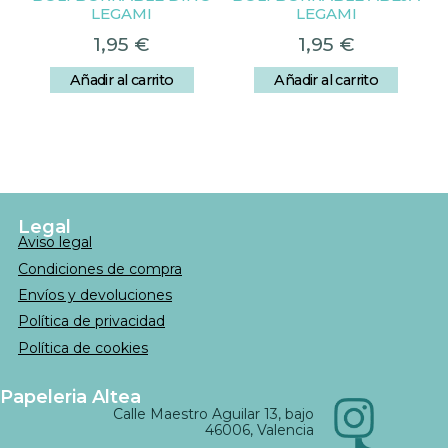
LEGAMI
LEGAMI
1,95
€
1,95
€
Añadir al carrito
Añadir al carrito
Legal
Aviso legal
Condiciones de compra
Envíos y devoluciones
Política de privacidad
Política de cookies
Papeleria Altea
Calle Maestro Aguilar 13, bajo
46006, Valencia