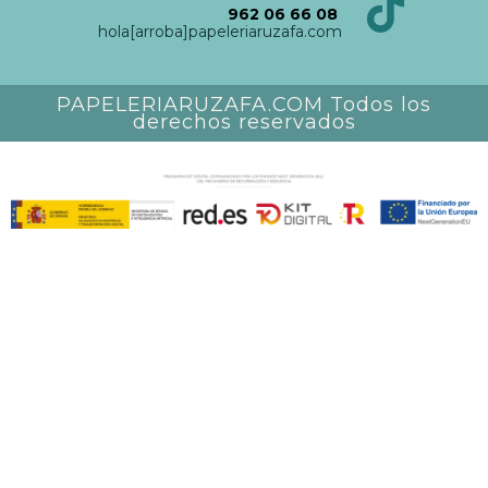
962 06 66 08
hola[arroba]papeleriaruzafa.com
PAPELERIARUZAFA.COM Todos los
derechos reservados