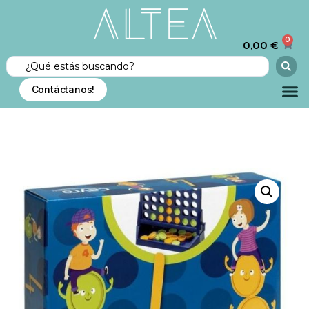
0
0,00
€
Contáctanos!