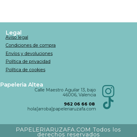
Legal
Aviso legal
Condiciones de compra
Envíos y devoluciones
Política de privacidad
Política de cookies
Papeleria Altea
Calle Maestro Aguilar 13, bajo
46006, Valencia
962 06 66 08
hola[arroba]papeleriaruzafa.com
PAPELERIARUZAFA.COM Todos los
derechos reservados