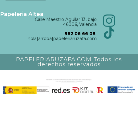
Papeleria Altea
Calle Maestro Aguilar 13, bajo
46006, Valencia
962 06 66 08
hola[arroba]papeleriaruzafa.com
PAPELERIARUZAFA.COM Todos los
derechos reservados