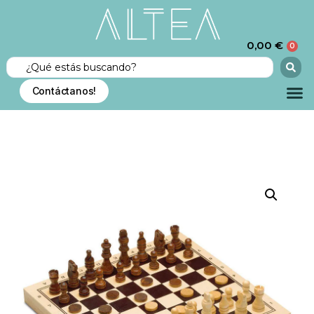
0,00
€
0
Contáctanos!