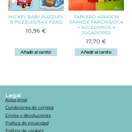
MICKEY BABY PUZZLES.
TABLERO 40X40CM
(5 PUZZLES/3,4,5 PZAS)
GRANDE PARCHIS/OCA
+ ACCESORIOS 4
10,96
€
JUGADORES
17,70
€
Añadir al carrito
Añadir al carrito
Legal
Aviso legal
Condiciones de compra
Envíos y devoluciones
Política de privacidad
Política de cookies