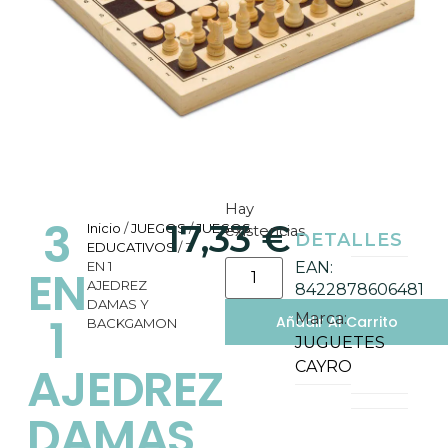
Hay
3
17,33
€
Inicio
/
JUEGOS
/
JUEGOS
existencias
DETALLES
EDUCATIVOS
/ 3
EN 1
EAN:
EN
AJEDREZ
8422878606481
DAMAS Y
1
Marca:
Añadir Al Carrito
BACKGAMON
JUGUETES
AJEDREZ
CAYRO
DAMAS