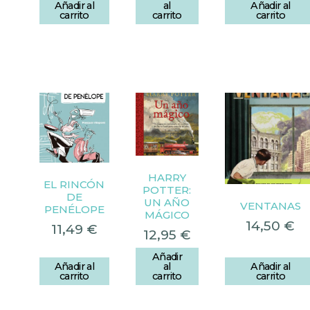
Añadir al
al
Añadir al
carrito
carrito
carrito
HARRY
EL RINCÓN
POTTER:
DE
UN AÑO
VENTANAS
PENÉLOPE
MÁGICO
14,50
€
11,49
€
12,95
€
Añadir
Añadir al
al
Añadir al
carrito
carrito
carrito