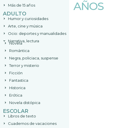
AÑOS
Más de 15 años
ADULTO
Humor y curiosidades
Arte, cine y música
Ocio: deportes y manualidades
Narrativa, lectura
Novela
Romántica
Negra, policiaca, suspense
Terror y misterio
Ficción
Fantastica
Historica
Erótica
Novela distópica
ESCOLAR
Libros de texto
Cuadernos de vacaciones