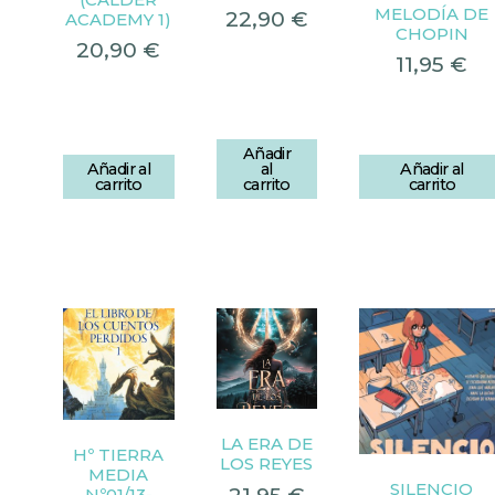
MELODÍA DE
22,90
€
ACADEMY 1)
CHOPIN
20,90
€
11,95
€
Añadir
Añadir al
al
Añadir al
carrito
carrito
carrito
LA ERA DE
Hº TIERRA
LOS REYES
MEDIA
SILENCIO
Nº01/13-