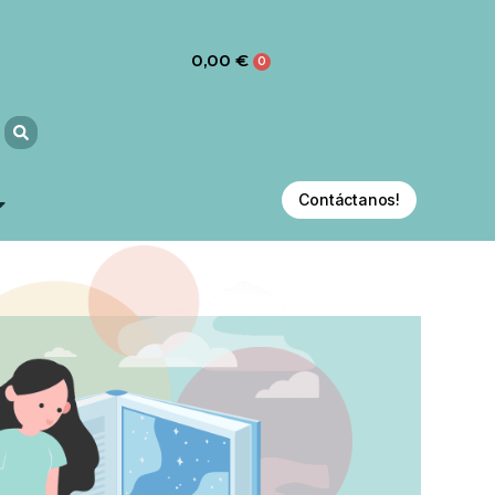
0,00
€
0
Contáctanos!