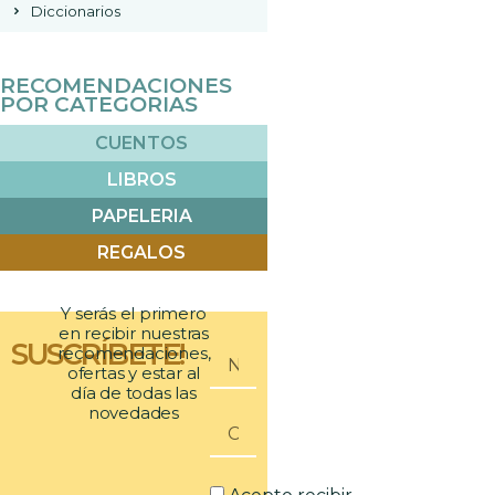
Diccionarios
RECOMENDACIONES
POR CATEGORIAS
CUENTOS
LIBROS
PAPELERIA
REGALOS
Y serás el primero
en recibir nuestras
SUSCRÍBETE!
recomendaciones,
ofertas y estar al
día de todas las
novedades