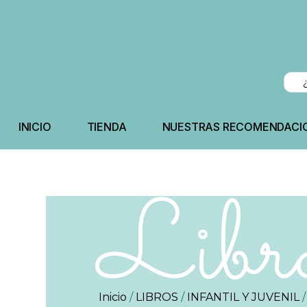
INICIO
TIENDA
NUESTRAS RECOMENDACI
Libr
Inicio
/
LIBROS
/
INFANTIL Y JUVENIL
/