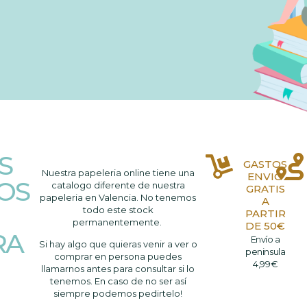
S
GASTOS
Nuestra papeleria online tiene una
ENVIO
OS
catalogo diferente de nuestra
GRATIS
papeleria en Valencia. No tenemos
A
todo este stock
PARTIR
permanentemente.
DE 50€
RA
Envío a
Si hay algo que quieras venir a ver o
peninsula
comprar en persona puedes
4,99€
llamarnos antes para consultar si lo
tenemos. En caso de no ser así
siempre podemos pedirtelo!