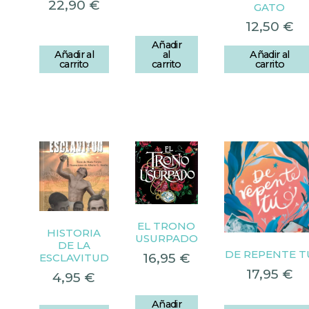
22,90
€
GATO
12,50
€
Añadir
Añadir al
al
Añadir al
carrito
carrito
carrito
EL TRONO
HISTORIA
USURPADO
DE LA
DE REPENTE T
16,95
€
ESCLAVITUD
17,95
€
4,95
€
Añadir