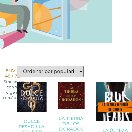
ENVIOS
48 / 72H
Si necesitas
con más
urgencia
contáctanos
LA TIERRA
DULCE
DE LOS
PESADILLA
DORADOS
LA ÚLTIMA
(CALDER