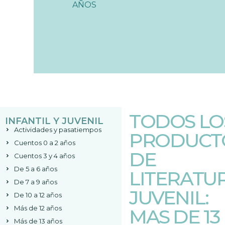
AÑOS
TODOS LO
INFANTIL Y JUVENIL
Actividades y pasatiempos
PRODUCT
Cuentos 0 a 2 años
DE
Cuentos 3 y 4 años
De 5 a 6 años
LITERATU
De 7 a 9 años
JUVENIL:
De 10 a 12 años
Más de 12 años
MAS DE 13
Más de 13 años