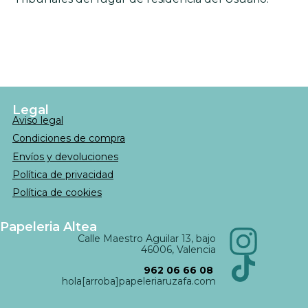
Legal
Aviso legal
Condiciones de compra
Envíos y devoluciones
Política de privacidad
Política de cookies
Papeleria Altea
Calle Maestro Aguilar 13, bajo
46006, Valencia
962 06 66 08
hola[arroba]papeleriaruzafa.com