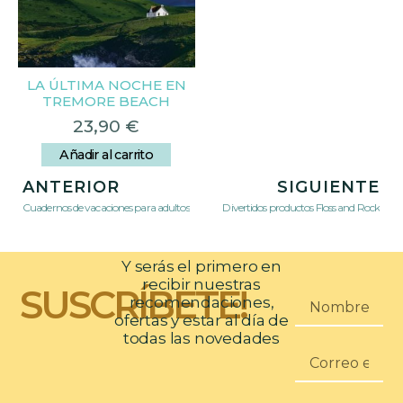
LA ÚLTIMA NOCHE EN
TREMORE BEACH
23,90
€
Añadir al carrito
ANTERIOR
SIGUIENTE
Cuadernos de vacaciones para adultos
Divertidos productos Floss and Rock
Y serás el primero en
recibir nuestras
SUSCRÍBETE!
recomendaciones,
ofertas y estar al día de
todas las novedades