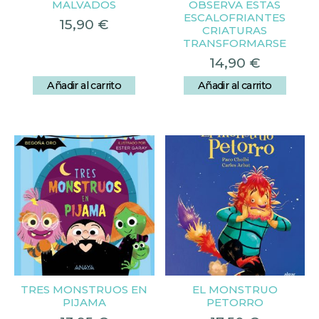
MALVADOS
OBSERVA ESTAS
ESCALOFRIANTES
15,90
€
CRIATURAS
TRANSFORMARSE
14,90
€
Añadir al carrito
Añadir al carrito
TRES MONSTRUOS EN
EL MONSTRUO
PIJAMA
PETORRO