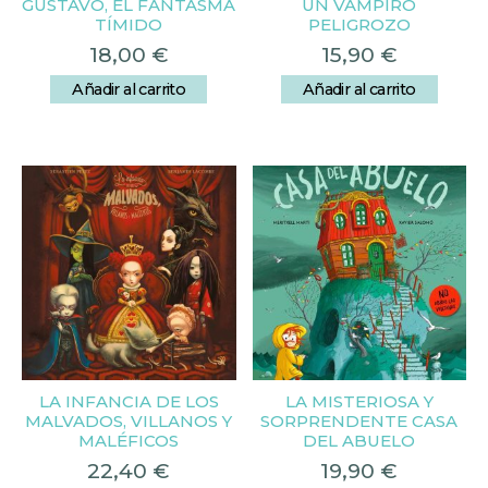
GUSTAVO, EL FANTASMA
UN VAMPIRO
TÍMIDO
PELIGROZO
18,00
€
15,90
€
Añadir al carrito
Añadir al carrito
LA INFANCIA DE LOS
LA MISTERIOSA Y
MALVADOS, VILLANOS Y
SORPRENDENTE CASA
MALÉFICOS
DEL ABUELO
22,40
€
19,90
€