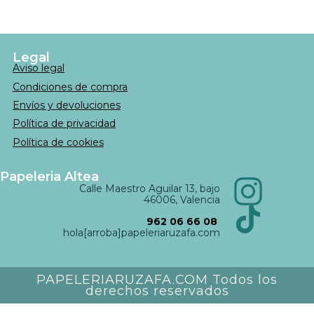
Legal
Aviso legal
Condiciones de compra
Envíos y devoluciones
Política de privacidad
Política de cookies
Papeleria Altea
Calle Maestro Aguilar 13, bajo
46006, Valencia
962 06 66 08
hola[arroba]papeleriaruzafa.com
PAPELERIARUZAFA.COM Todos los
derechos reservados