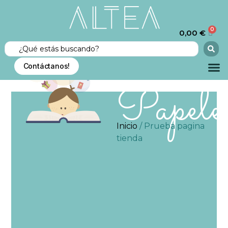
0
0,00
€
Contáctanos!
Papele
Inicio
/ Prueba pagina
tienda