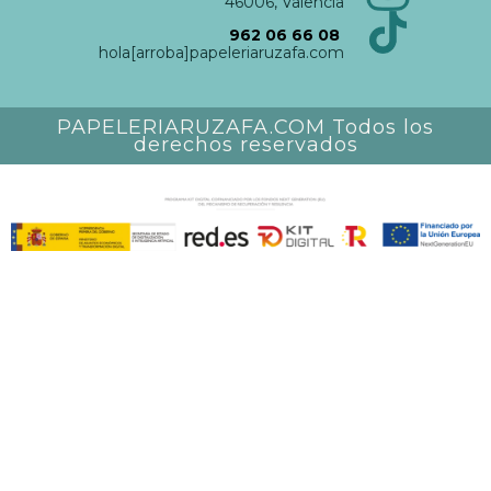
46006, Valencia
962 06 66 08
hola[arroba]papeleriaruzafa.com
PAPELERIARUZAFA.COM Todos los
derechos reservados