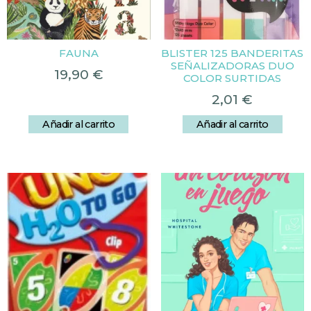
FAUNA
BLISTER 125 BANDERITAS
SEÑALIZADORAS DUO
19,90
€
COLOR SURTIDAS
2,01
€
Añadir al carrito
Añadir al carrito