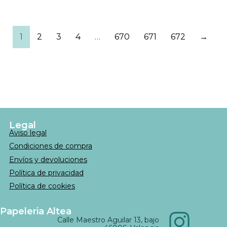
1
2
3
4
…
670
671
672
→
Legal
Aviso legal
Condiciones de compra
Envíos y devoluciones
Política de privacidad
Política de cookies
Papeleria Altea
Calle Maestro Aguilar 13, bajo