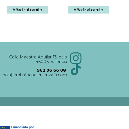
Añadir al carrito
Añadir al carrito
Calle Maestro Aguilar 13, bajo
46006, Valencia
962 06 66 08
hola[arroba]papeleriaruzafa.com