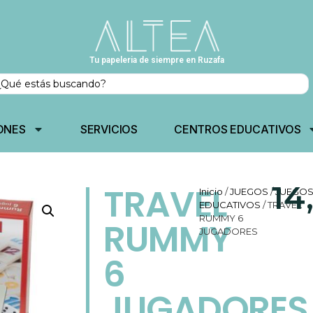
Tu papeleria de siempre en Ruzafa
ONES
SERVICIOS
CENTROS EDUCATIVOS
14
TRAVEL
Inicio
/
JUEGOS
/
JUEGO
EDUCATIVOS
/ TRAVEL
RUMMY 6
RUMMY
JUGADORES
6
JUGADORES