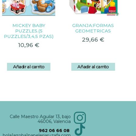
MICKEY BABY
GRANJA:FORMAS
PUZZLES.(5
GEOMETRICAS
PUZZLES/3,4,5 PZAS)
29,66
€
10,96
€
Añadir al carrito
Añadir al carrito
Calle Maestro Aguilar 13, bajo
46006, Valencia
962 06 66 08
hola[arroba]papeleriaruzafa.com