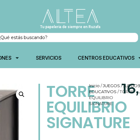
Tu papeleria de siempre en Ruzafa
ONES
SERVICIOS
CENTROS EDUCATIVOS
16
TORRE
Inicio
/
JUEGOS
/
JUEGO
EDUCATIVOS
/ TORRE
EQUILIBRIO
EQUILIBRIO
SIGNATURE
SIGNATURE