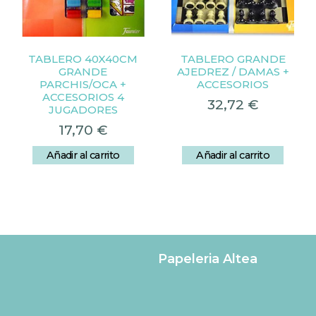
TABLERO 40X40CM
TABLERO GRANDE
GRANDE
AJEDREZ / DAMAS +
PARCHIS/OCA +
ACCESORIOS
ACCESORIOS 4
32,72
€
JUGADORES
17,70
€
Añadir al carrito
Añadir al carrito
Papeleria Altea