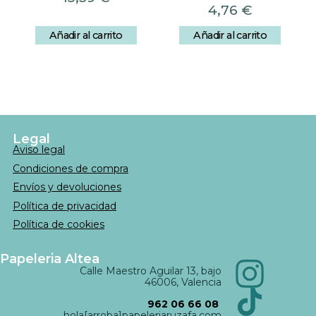
4,76
€
Añadir al carrito
Añadir al carrito
Legal
Aviso legal
Condiciones de compra
Envíos y devoluciones
Política de privacidad
Política de cookies
Papeleria Altea
Calle Maestro Aguilar 13, bajo
46006, Valencia
962 06 66 08
hola[arroba]papeleriaruzafa.com