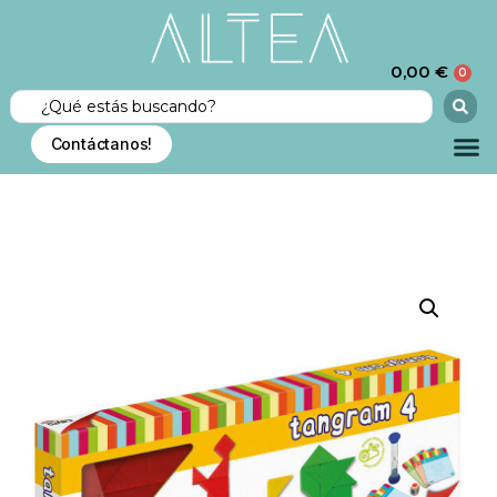
0,00
€
0
Contáctanos!