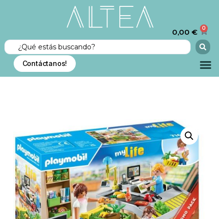
0
0,00
€
Contáctanos!