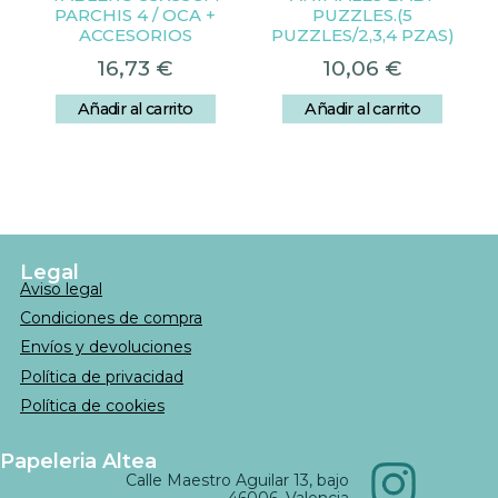
PARCHIS 4 / OCA +
PUZZLES.(5
ACCESORIOS
PUZZLES/2,3,4 PZAS)
16,73
€
10,06
€
Añadir al carrito
Añadir al carrito
Legal
Aviso legal
Condiciones de compra
Envíos y devoluciones
Política de privacidad
Política de cookies
Papeleria Altea
Calle Maestro Aguilar 13, bajo
46006, Valencia