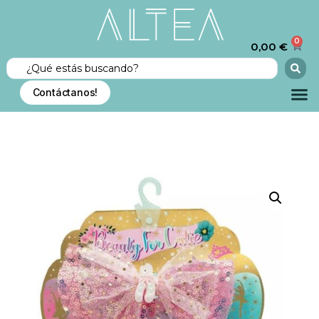
0
0,00
€
Contáctanos!