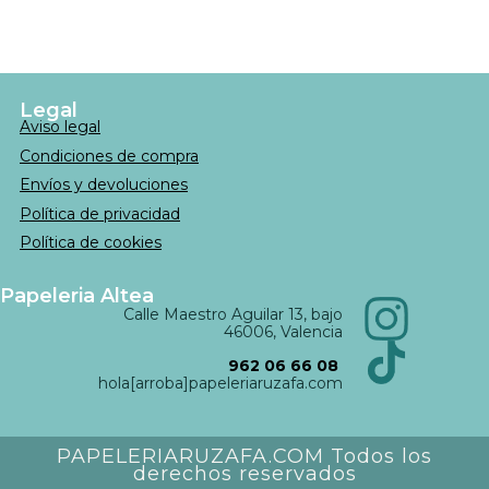
Legal
Aviso legal
Condiciones de compra
Envíos y devoluciones
Política de privacidad
Política de cookies
Papeleria Altea
Calle Maestro Aguilar 13, bajo
46006, Valencia
962 06 66 08
hola[arroba]papeleriaruzafa.com
PAPELERIARUZAFA.COM Todos los
derechos reservados