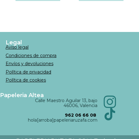
Legal
Aviso legal
Condiciones de compra
Envíos y devoluciones
Política de privacidad
Política de cookies
Papeleria Altea
Calle Maestro Aguilar 13, bajo
46006, Valencia
962 06 66 08
hola[arroba]papeleriaruzafa.com