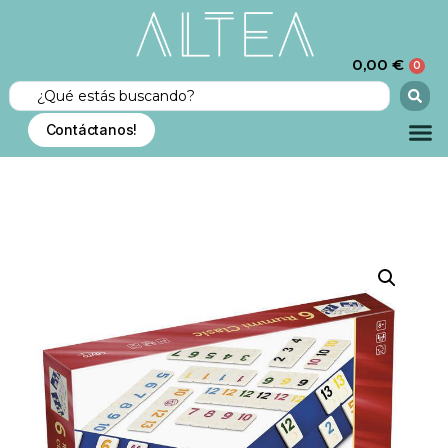
0,00
€
0
Contáctanos!