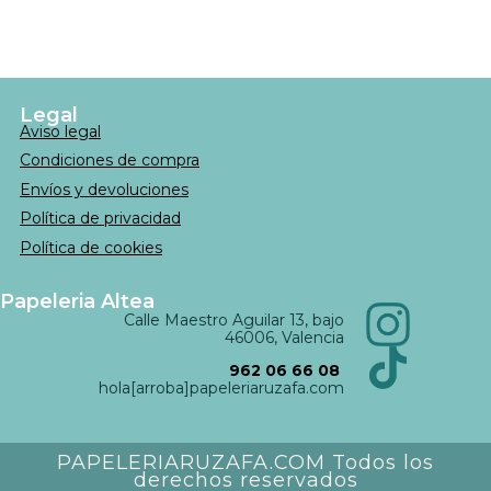
Legal
Aviso legal
Condiciones de compra
Envíos y devoluciones
Política de privacidad
Política de cookies
Papeleria Altea
Calle Maestro Aguilar 13, bajo
46006, Valencia
962 06 66 08
hola[arroba]papeleriaruzafa.com
PAPELERIARUZAFA.COM Todos los
derechos reservados