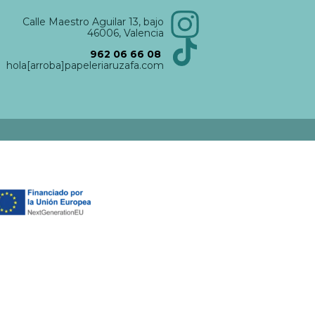
Calle Maestro Aguilar 13, bajo
46006, Valencia
962 06 66 08
hola[arroba]papeleriaruzafa.com