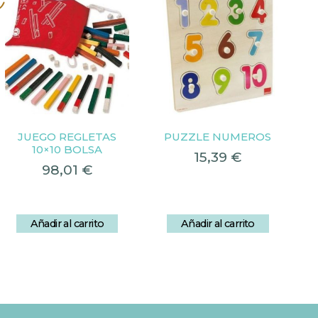
s
JUEGO REGLETAS
PUZZLE NUMEROS
10×10 BOLSA
15,39
€
98,01
€
Añadir al carrito
Añadir al carrito