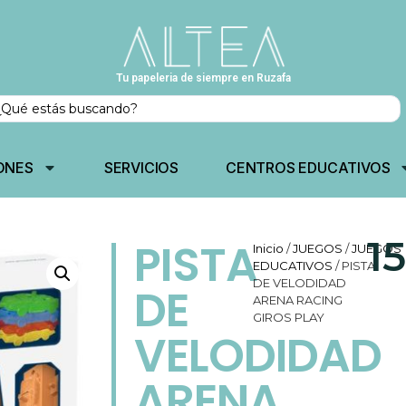
Tu papeleria de siempre en Ruzafa
ONES
SERVICIOS
CENTROS EDUCATIVOS
1
PISTA
Inicio
/
JUEGOS
/
JUEGOS
EDUCATIVOS
/ PISTA
DE VELODIDAD
DE
ARENA RACING
GIROS PLAY
VELODIDAD
ARENA