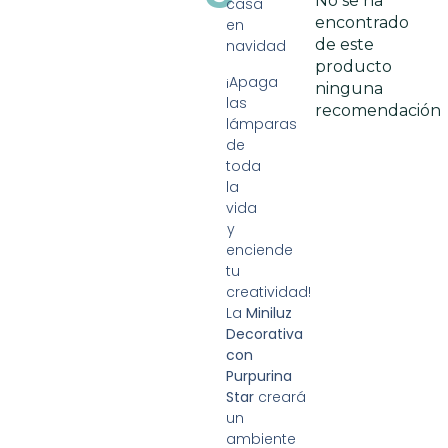
No se ha
casa
encontrado
en
de este
navidad
producto
¡Apaga
ninguna
las
recomendación
lámparas
de
toda
la
vida
y
enciende
tu
creatividad!
La
Miniluz
Decorativa
con
Purpurina
Star
creará
un
ambiente