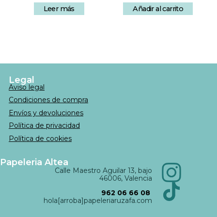
Leer más
Añadir al carrito
Legal
Aviso legal
Condiciones de compra
Envíos y devoluciones
Política de privacidad
Política de cookies
Papeleria Altea
Calle Maestro Aguilar 13, bajo
46006, Valencia
962 06 66 08
hola[arroba]papeleriaruzafa.com