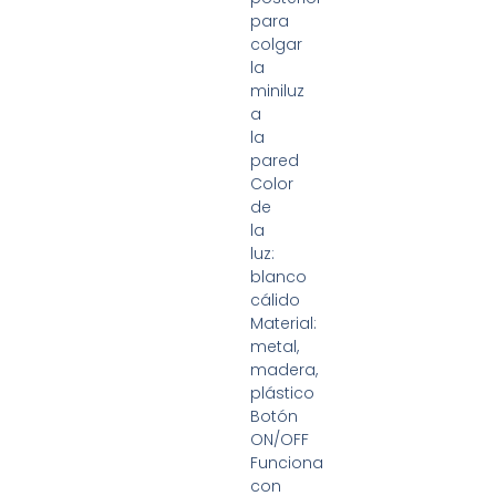
para
colgar
la
miniluz
a
la
pared
Color
de
la
luz:
blanco
cálido
Material:
metal,
madera,
plástico
Botón
ON/OFF
Funciona
con