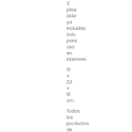
3
pilas
LR44
ya
incluidas
Solo
para
uso
en
interiores
10
x
3,3
x
10
cm
Todos
los
productos
de