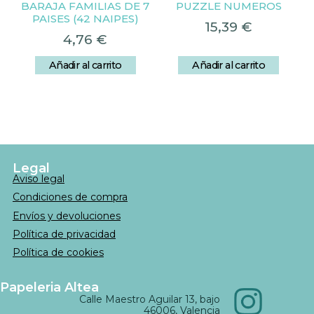
BARAJA FAMILIAS DE 7
PUZZLE NUMEROS
PAISES (42 NAIPES)
15,39
€
4,76
€
Añadir al carrito
Añadir al carrito
Legal
Aviso legal
Condiciones de compra
Envíos y devoluciones
Política de privacidad
Política de cookies
Papeleria Altea
Calle Maestro Aguilar 13, bajo
46006, Valencia