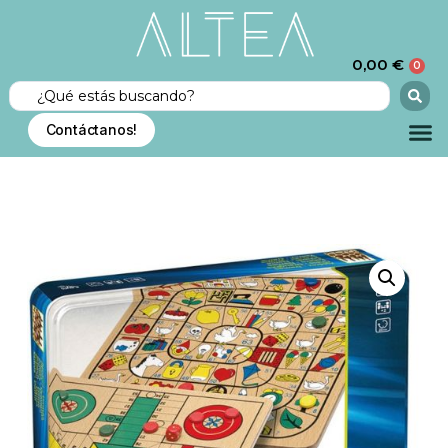
0,00
€
0
Contáctanos!