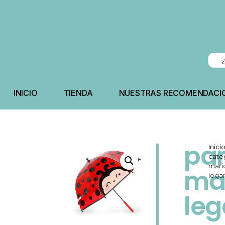
INICIO
TIENDA
NUESTRAS RECOMENDACI
pa
Inici
cate
mari
mar
lega
le