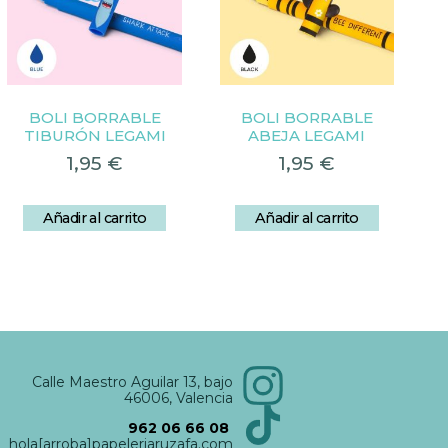
BOLI BORRABLE
BOLI BORRABLE
TIBURÓN LEGAMI
ABEJA LEGAMI
1,95
€
1,95
€
Añadir al carrito
Añadir al carrito
Calle Maestro Aguilar 13, bajo
46006, Valencia
962 06 66 08
hola[arroba]papeleriaruzafa.com