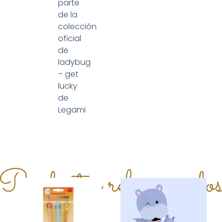
parte
de la
colección
oficial
de
ladybug
– get
lucky
de
Legami
Productos relacionado