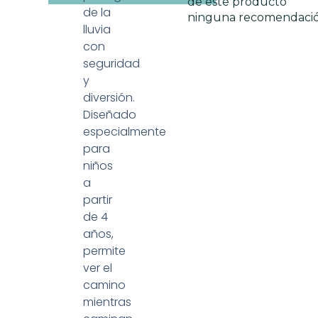
de este producto
de la
ninguna recomendaci
lluvia
con
seguridad
y
diversión.
Diseñado
especialmente
para
niños
a
partir
de 4
años,
permite
ver el
camino
mientras