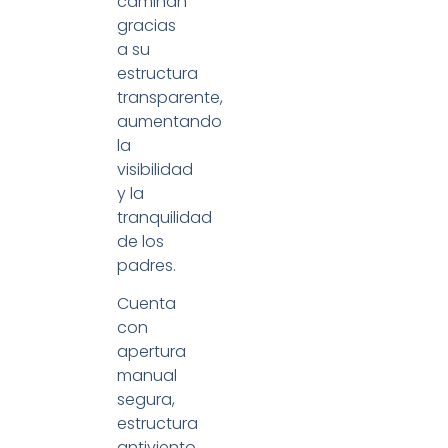
caminan
gracias
a su
estructura
transparente,
aumentando
la
visibilidad
y la
tranquilidad
de los
padres.
Cuenta
con
apertura
manual
segura,
estructura
antiviento