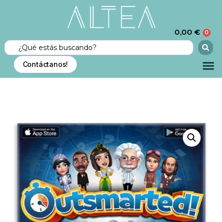
0,00
€
0
Contáctanos!