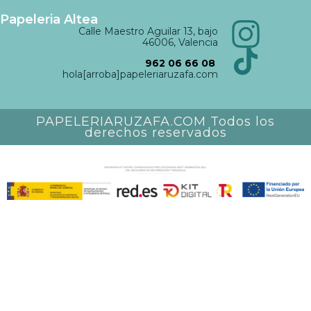
Papeleria Altea
Calle Maestro Aguilar 13, bajo
46006, Valencia
962 06 66 08
hola[arroba]papeleriaruzafa.com
PAPELERIARUZAFA.COM Todos los
derechos reservados