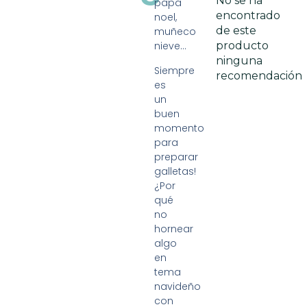
No se ha
papa
encontrado
noel,
de este
muñeco
nieve…
producto
ninguna
Siempre
recomendación
es
un
buen
momento
para
preparar
galletas!
¿Por
qué
no
hornear
algo
en
tema
navideño
con