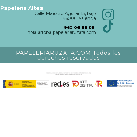
Papeleria Altea
Calle Maestro Aguilar 13, bajo
46006, Valencia
962 06 66 08
hola[arroba]papeleriaruzafa.com
PAPELERIARUZAFA.COM Todos los
derechos reservados