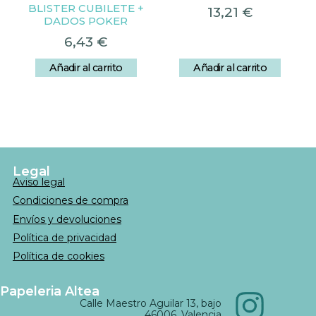
BLISTER CUBILETE +
13,21
€
DADOS POKER
6,43
€
Añadir al carrito
Añadir al carrito
Legal
Aviso legal
Condiciones de compra
Envíos y devoluciones
Política de privacidad
Política de cookies
Papeleria Altea
Calle Maestro Aguilar 13, bajo
46006, Valencia