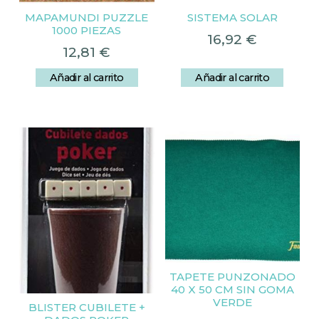
MAPAMUNDI PUZZLE
SISTEMA SOLAR
1000 PIEZAS
16,92
€
12,81
€
Añadir al carrito
Añadir al carrito
TAPETE PUNZONADO
40 X 50 CM SIN GOMA
VERDE
BLISTER CUBILETE +