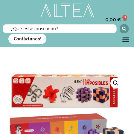
0
0,00
€
Contáctanos!