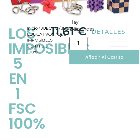
Hay
LOS
11,61
€
Inicio
/
JUEGOS
/
JUEGOS
existencias
DETALLES
EDUCATIVOS
/ LOS
IMPOSIBLES
IMPOSIBLES
5 EN 1 FSC
100%
5
Añadir Al Carrito
EN
1
FSC
100%