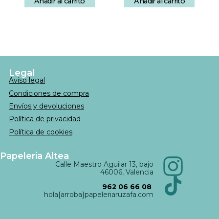
Añadir al carrito
Añadir al carrito
Legal
Aviso legal
Condiciones de compra
Envíos y devoluciones
Política de privacidad
Política de cookies
Papeleria Altea
Calle Maestro Aguilar 13, bajo
46006, Valencia
962 06 66 08
hola[arroba]papeleriaruzafa.com