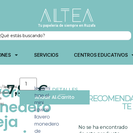
Tu papeleria de siempre en Ruzafa
ONES
SERVICIOS
CENTROS EDUCATIVOS
7,95
€
vero
o
/
legami
/ llavero
legami
DETALLES
edero
trae el
RECOMENDA
Añadir Al Carrito
a
nedero
mini
mi
TE
kawaii
eja
llavero
monedero
No se ha encontrado
de