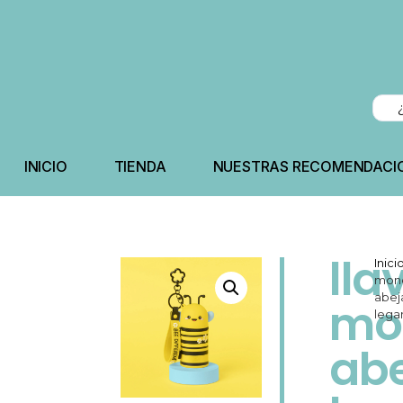
INICIO
TIENDA
NUESTRAS RECOMENDACI
lla
Inici
mon
abej
mo
lega
ab