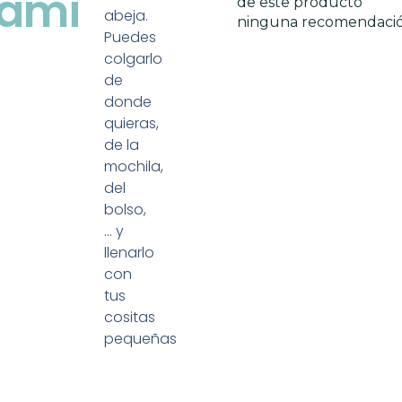
gami
de este producto
abeja.
ninguna recomendaci
Puedes
colgarlo
de
donde
quieras,
de la
mochila,
del
bolso,
… y
llenarlo
con
tus
cositas
pequeñas