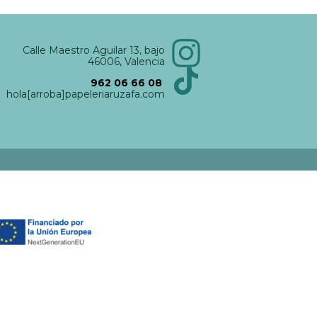
Calle Maestro Aguilar 13, bajo
46006, Valencia
962 06 66 08
hola[arroba]papeleriaruzafa.com