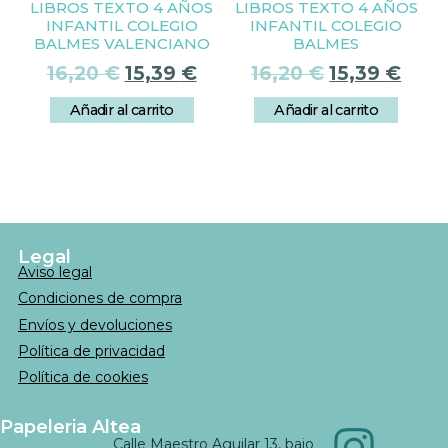
LIBROS TEXTO 4 AÑOS
LIBROS TEXTO 4 AÑOS
INFANTIL COLEGIO
INFANTIL COLEGIO
BALMES VALENCIANO
BALMES
16,20
€
15,39
€
16,20
€
15,39
€
Añadir al carrito
Añadir al carrito
Legal
Aviso legal
Condiciones de compra
Envíos y devoluciones
Política de privacidad
Política de cookies
Papeleria Altea
Calle Maestro Aguilar 13, bajo