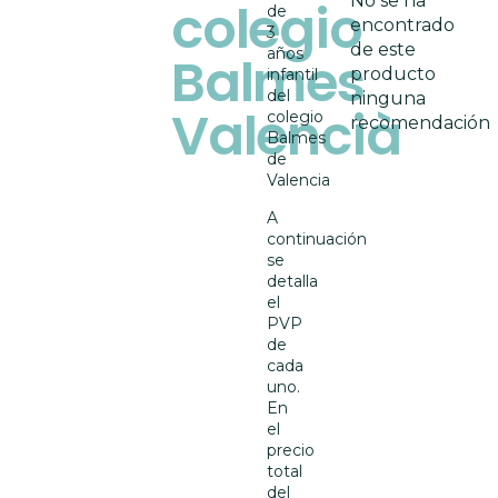
No se ha
colegio
de
encontrado
3
de este
años
Balmes
producto
infantil
del
ninguna
Valencià
colegio
recomendación
Balmes
de
Valencia
A
continuación
se
detalla
el
PVP
de
cada
uno.
En
el
precio
total
del