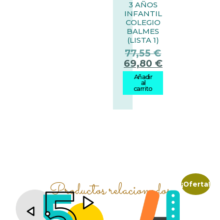
3 AÑOS
INFANTIL
COLEGIO
BALMES
(LISTA 1)
77,55
€
69,80
€
Añadir
al
carrito
Productos relacionados
¡Oferta!