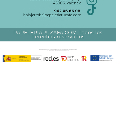
46006, Valencia
962 06 66 08
hola[arroba]papeleriaruzafa.com
PAPELERIARUZAFA.COM Todos los
derechos reservados