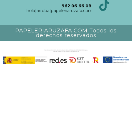
962 06 66 08
hola[arroba]papeleriaruzafa.com
PAPELERIARUZAFA.COM Todos los
derechos reservados