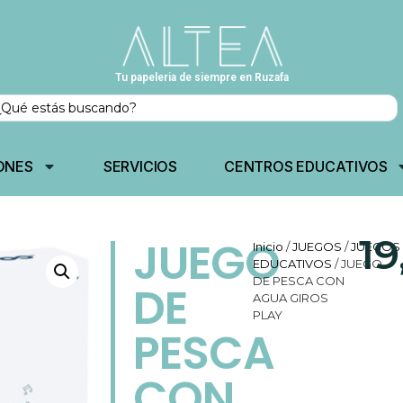
Tu papeleria de siempre en Ruzafa
ONES
SERVICIOS
CENTROS EDUCATIVOS
19
JUEGO
Inicio
/
JUEGOS
/
JUEGOS
EDUCATIVOS
/ JUEGO
DE PESCA CON
DE
AGUA GIROS
PLAY
PESCA
CON