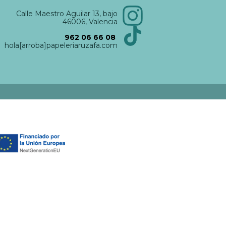
Calle Maestro Aguilar 13, bajo
46006, Valencia
962 06 66 08
hola[arroba]papeleriaruzafa.com