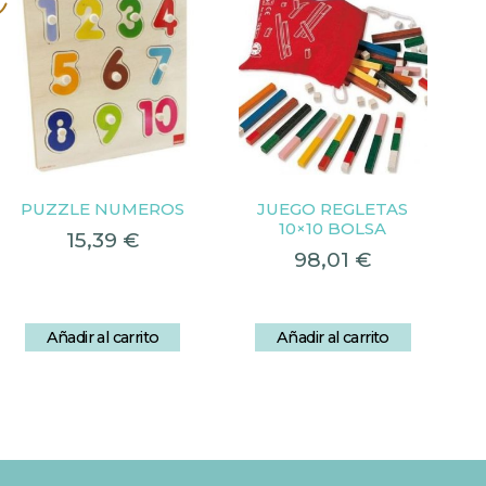
s
PUZZLE NUMEROS
JUEGO REGLETAS
10×10 BOLSA
15,39
€
98,01
€
Añadir al carrito
Añadir al carrito