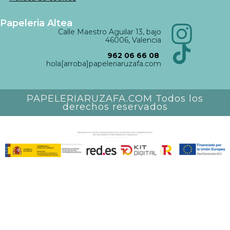
Papeleria Altea
Calle Maestro Aguilar 13, bajo
46006, Valencia
962 06 66 08
hola[arroba]papeleriaruzafa.com
PAPELERIARUZAFA.COM Todos los
derechos reservados