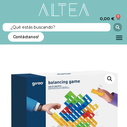
0
0,00
€
Contáctanos!