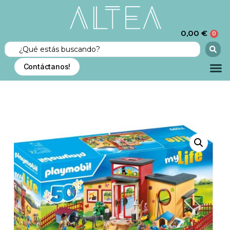
0,00
€
0
Contáctanos!