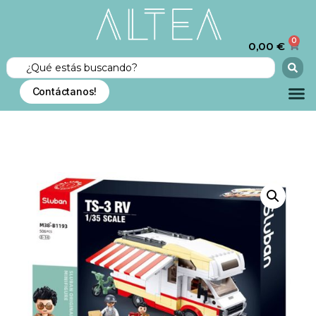
0
0,00
€
Contáctanos!