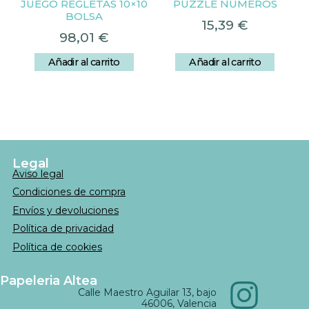
JUEGO REGLETAS 10×10
PUZZLE NUMEROS
BOLSA
15,39
€
98,01
€
Añadir al carrito
Añadir al carrito
Legal
Aviso legal
Condiciones de compra
Envíos y devoluciones
Política de privacidad
Política de cookies
Papeleria Altea
Calle Maestro Aguilar 13, bajo
46006, Valencia